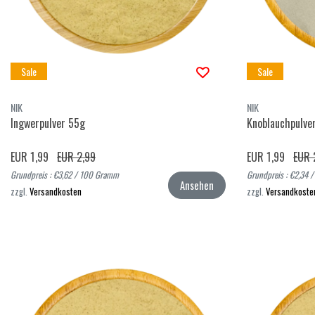
Sale
Sale
NIK
NIK
Ingwerpulver 55g
Knoblauchpulve
EUR 1,99
EUR 2,99
EUR 1,99
EUR 
Grundpreis : €3,62 / 100 Gramm
Grundpreis : €2,34
Ansehen
zzgl.
Versandkosten
zzgl.
Versandkoste