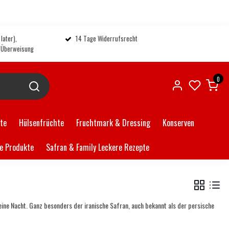
later),
14 Tage Widerrufsrecht
, Überweisung
0
ate
Hülsenfrüchte
Fruchtmark & Dressing
Konserven
e Produkte
Safran & Family Leckere Rezepte
eine Nacht. Ganz besonders der iranische Safran, auch bekannt als der persische