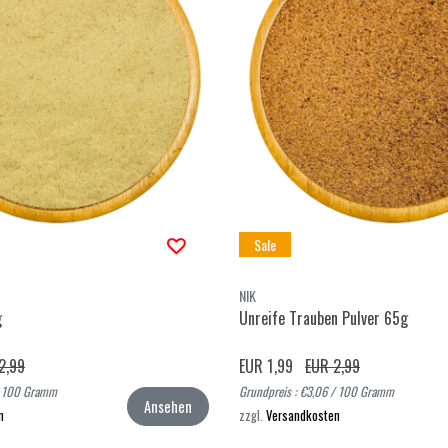
Sale
NIK
g
Unreife Trauben Pulver 65g
2,99
EUR 1,99
EUR 2,99
 / 100 Gramm
Grundpreis : €3,06 / 100 Gramm
Ansehen
n
zzgl.
Versandkosten