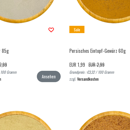
Sale
r 85g
Persisches Eintopf-Gewürz 60g
2,99
EUR 1,99
EUR 2,99
 / 100 Gramm
Grundpreis : €3,32 / 100 Gramm
Ansehen
n
zzgl.
Versandkosten