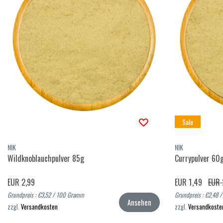
Sale
NIK
NIK
Wildknoblauchpulver 85g
Currypulver 60
EUR 2,99
EUR 1,49
EUR 
Grundpreis : €3,52 / 100 Gramm
Grundpreis : €2,48
Ansehen
zzgl.
Versandkosten
zzgl.
Versandkoste