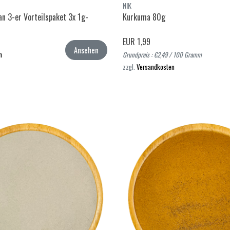
NIK
an 3-er Vorteilspaket 3x 1g-
Kurkuma 80g
EUR 1,99
Ansehen
n
Grundpreis : €2,49 / 100 Gramm
zzgl.
Versandkosten