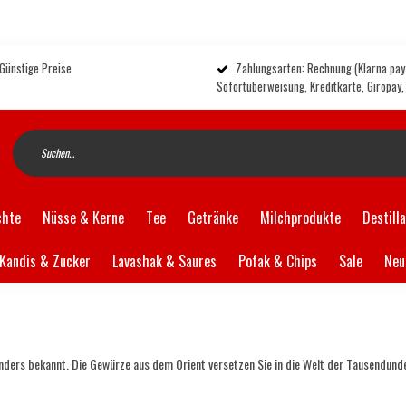
 Günstige Preise
Zahlungsarten: Rechnung (Klarna pay 
Sofortüberweisung, Kreditkarte, Giropay
chte
Nüsse & Kerne
Tee
Getränke
Milchprodukte
Destill
Kandis & Zucker
Lavashak & Saures
Pofak & Chips
Sale
Neu
sonders bekannt. Die Gewürze aus dem Orient versetzen Sie in die Welt der Tausendund