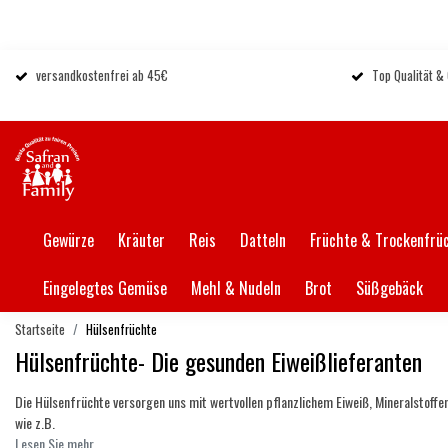
versandkostenfrei ab 45€
Top Qualität &
Gewürze
Kräuter
Reis
Datteln
Früchte & Trockenfrü
Eingelegtes Gemüse
Mehl & Nudeln
Brot
Süßgebäck
Startseite
Hülsenfrüchte
Hülsenfrüchte- Die gesunden Eiweißlieferanten
Die Hülsenfrüchte versorgen uns mit wertvollen pflanzlichem Eiweiß, Mineralstoffe
wie z.B.
Lesen Sie mehr.