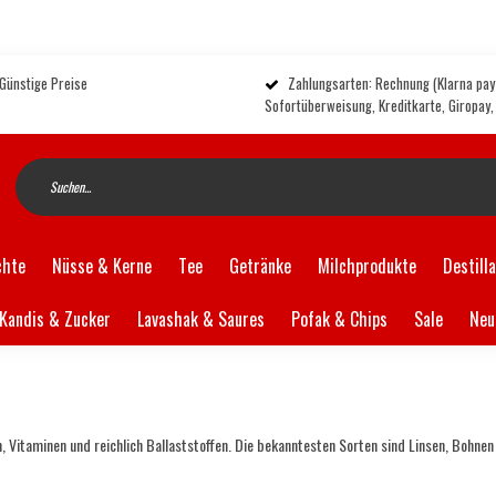
 Günstige Preise
Zahlungsarten: Rechnung (Klarna pay 
Sofortüberweisung, Kreditkarte, Giropay
chte
Nüsse & Kerne
Tee
Getränke
Milchprodukte
Destill
Kandis & Zucker
Lavashak & Saures
Pofak & Chips
Sale
Neu
n, Vitaminen und reichlich Ballaststoffen. Die bekanntesten Sorten sind Linsen, Bohne