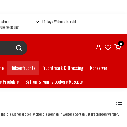
later),
14 Tage Widerrufsrecht
, Überweisung
0
ate
Hülsenfrüchte
Fruchtmark & Dressing
Konserven
e Produkte
Safran & Family Leckere Rezepte
n und die Kichererbsen, wobei die Bohnen in weitere Sorten unterschieden werden,