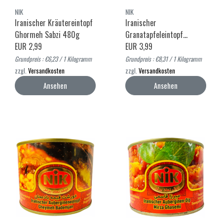
NIK
NIK
Iranischer Kräutereintopf
Iranischer
Ghormeh Sabzi 480g
Granatapfeleintopf
EUR 2,99
Fesenjan 480g
EUR 3,99
Grundpreis : €6,23 / 1 Kilogramm
Grundpreis : €8,31 / 1 Kilogramm
zzgl.
Versandkosten
zzgl.
Versandkosten
Ansehen
Ansehen