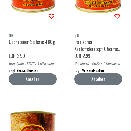
NIK
NIK
Gebratener Sellerie 480g
Iranischer
Kartoffeleintopf Gheime
EUR 2,99
Sibzamini 480g
EUR 2,99
Grundpreis : €6,22 / 1 Kilogramm
Grundpreis : €6,22 / 1 Kilogramm
zzgl.
Versandkosten
zzgl.
Versandkosten
Ansehen
Ansehen