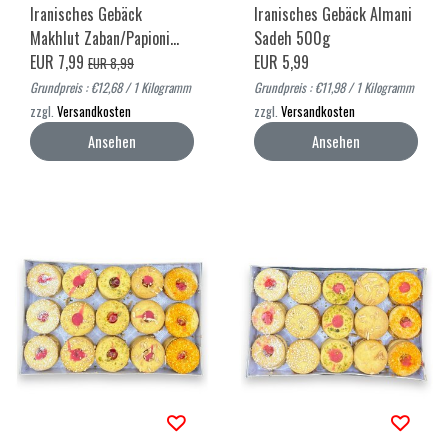
Iranisches Gebäck
Iranisches Gebäck Almani
Makhlut Zaban/Papioni
Sadeh 500g
630g
EUR 7,99
EUR 5,99
EUR 8,99
Grundpreis : €12,68 / 1 Kilogramm
Grundpreis : €11,98 / 1 Kilogramm
zzgl.
Versandkosten
zzgl.
Versandkosten
Ansehen
Ansehen