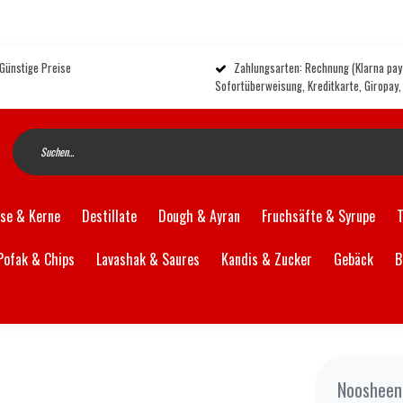
 Günstige Preise
Zahlungsarten: Rechnung (Klarna pay 
Sofortüberweisung, Kreditkarte, Giropay
se & Kerne
Destillate
Dough & Ayran
Fruchsäfte & Syrupe
Pofak & Chips
Lavashak & Saures
Kandis & Zucker
Gebäck
B
Noosheen