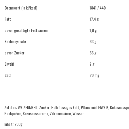
Brennwert (in kj/kcal)
1841 / 440
Fett
17,4 g
davon gesättigte Fettsäuren
1,8 g
NIK
Kohlenhydrate
63 g
sches Gebäck Khanegi 400g
Iranisches Gebäck Khanegi Term
davon Zucker
33 g
,99
EUR 14,99
Eiweiß
7 g
eis : €14,97 / 1 Kilogramm
Grundpreis : €15,77 / 1 Kilogramm
Ansehen
Ans
ersandkosten
zzgl.
Versandkosten
Salz
20 mg
Zutaten: WEIZENMEHL, Zucker, Halbflüssiges Fett, Pflanzenöl, EIWEIß, Kokosnu
Backpulver, Kokosnussaroma, Zitronensäure, Wasser
Inhalt: 200g