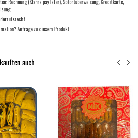
en: Rechnung (Klarna pay later), Sofortüberweisung, Kreditkarte,
eisung
derrufsrecht
ormation?
Anfrage zu diesem Produkt
 kauften auch