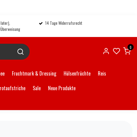
later),
14 Tage Widerrufsrecht
, Überweisung
0
Tee
Fruchtmark & Dressing
Hülsenfrüchte
Reis
rotaufstriche
Sale
Neue Produkte