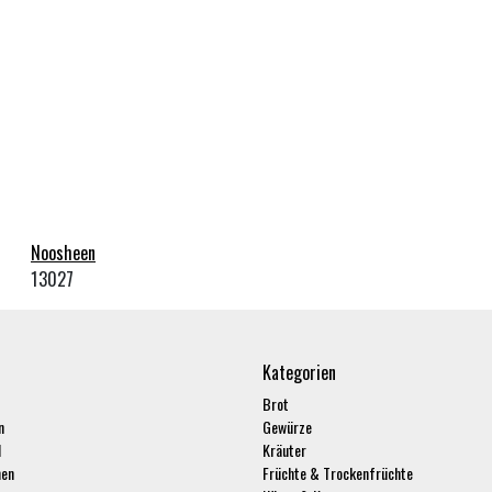
Noosheen
13027
Kategorien
Brot
n
Gewürze
l
Kräuter
hen
Früchte & Trockenfrüchte