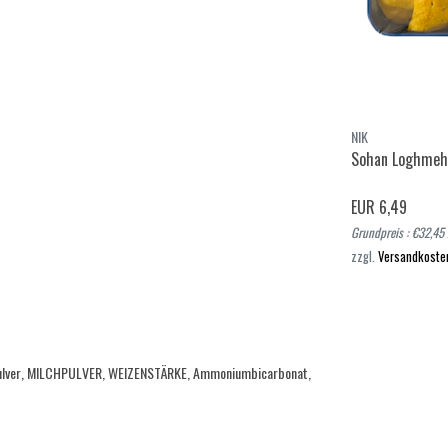
Noosheen
NIK
e 950g
Lebkuchen Walnuss
Sohan Loghme
EUR 1,99
EUR 6,49
Grundpreis : €1,00 / 100 Gramm
Grundpreis : €32,45
ehen
Ansehen
zzgl.
Versandkosten
zzgl.
Versandkoste
sspulver, MILCHPULVER, WEIZENSTÄRKE, Ammoniumbicarbonat,