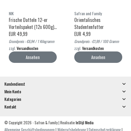
NIK
Safran and Family
Frische Datteln 12-er
Orientalisches
Vorteilspaket (12x 600g)-
Studentenfutter
Mazafati Datteln
EUR 49,99
EUR 4,99
Grundpreis : €6,94 / 1 Kilogramm
Grundpreis : €1,99 / 100 Gramm
zzgl.
Versandkosten
zzgl.
Versandkosten
Ansehen
Ansehen
Kundendienst
Mein Konto
Kategorien
Kontakt
© Copyright 2026 - Safran & Family | Realisatie
InStijl Media
Allgemeine Geschäftsbedingungen
|
Widerrufsbelehrung
|
Datenschutzerklärung
|