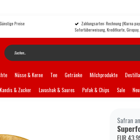
 Günstige Preise
Zahlungsarten: Rechnung (Klarna pay 
Sofortüberweisung, Kreditkarte, Giropay
chte
Nüsse & Kerne
Tee
Getränke
Milchprodukte
Destill
Kandis & Zucker
Lavashak & Saures
Pofak & Chips
Sale
Neu
Safran an
Superf
EUR 43,9