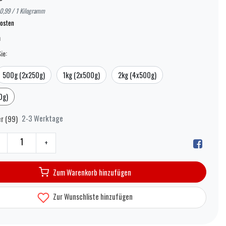
10,99 / 1 Kilogramm
osten
n
ie:
500g (2x250g)
1kg (2x500g)
2kg (4x500g)
0g)
2-3 Werktage
r (99)
+
Zum Warenkorb hinzufügen
Zur Wunschliste hinzufügen