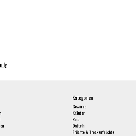
mily
Kategorien
Gewürze
n
Kräuter
l
Reis
hen
Datteln
Früchte & Trockenfrüchte