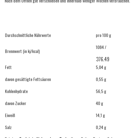
Nach dem Öffnen gut verschließen und innerhalb weniger Wochen verbrauchen.
Durchschnittliche Nährwerte
pro 100 g
1084 /
Brennwert (in kj/kcal)
376.49
Fett
5,04 g
davon gesättigte Fettsäuren
0,55 g
Kohlenhydrate
56,5 g
davon Zucker
40 g
Eiweiß
14,1 g
Salz
0,24 g