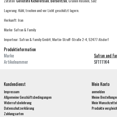
Zutaten:
Geröstete Kichererbsen
,
Berberitzen
, Grünen Rosinen, Salz
Lagerung: Kühl, trocken und vor Licht geschützt lagern.
Herkunft: Iran
Marke: Safran & Family
Importeur: Safran & Family GmbH, Martin-Struff-Straße 2-4, 52477 Alsdorf
Produktinformation
Marke
Safran and Fa
Artikelnummer
SF1111K4
Kundendienst
Mein Konto
Impressum
anmelden
Allgemeine Geschäftsbedingungen
Meine Bestellunge
Widerrufsbelehrung
Mein Wunschzette
Datenschutzerklärung
Produkte vergleic
Zahlungsarten