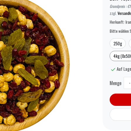
Grundpreis : €
zzgl.
Versandk
Herkunft: Ira
Bitte wählen S
250g
4kg (8x50
Auf Lage
Menge
-