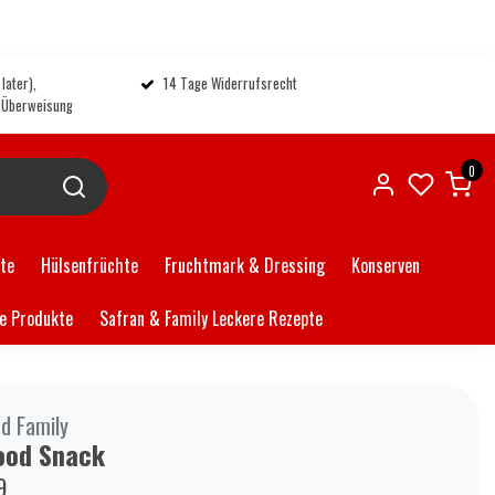
later),
14 Tage Widerrufsrecht
, Überweisung
0
ate
Hülsenfrüchte
Fruchtmark & Dressing
Konserven
e Produkte
Safran & Family Leckere Rezepte
d Family
ood Snack
9