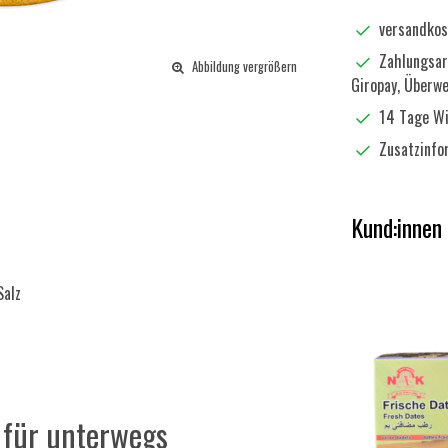
versandkos
Zahlungsart
Abbildung vergrößern
Giropay, Überw
14 Tage Wi
Zusatzinf
Kund:innen
Salz
 für unterwegs