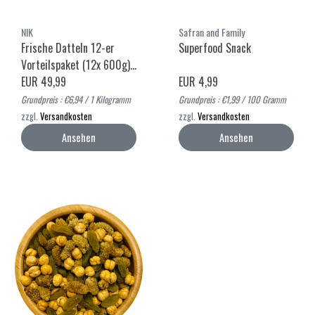
NIK
Safran and Family
Frische Datteln 12-er
Superfood Snack
Vorteilspaket (12x 600g)-
Mazafati Datteln
EUR 49,99
EUR 4,99
Grundpreis : €6,94 / 1 Kilogramm
Grundpreis : €1,99 / 100 Gramm
zzgl.
Versandkosten
zzgl.
Versandkosten
Ansehen
Ansehen